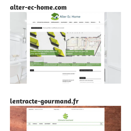
alter-ec-home.com
lentracte-gourmand.fr