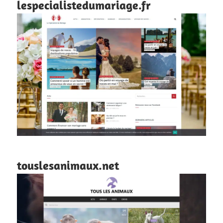
lespecialistedumariage.fr
touslesanimaux.net