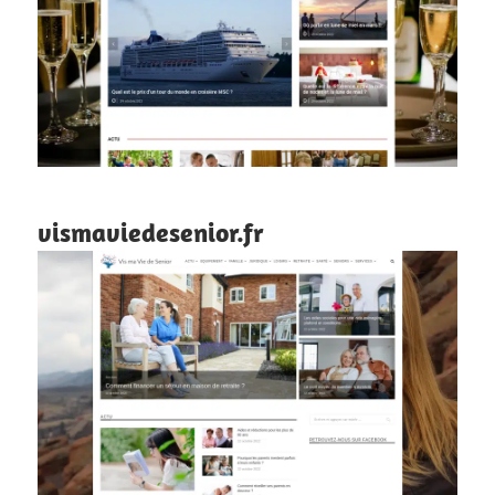
vismaviedesenior.fr